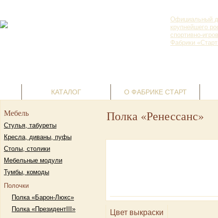
Официальный д
крупнейшего ро
спортивно-игро
Фабрики «Старт
г. Пермь, ул.
Ленина, д. 69
Корзина пустая
+7(342) 236-
07-24
КАТАЛОГ
О ФАБРИКЕ СТАРТ
Мебель
Полка «Ренессанс»
Стулья, табуреты
Кресла, диваны, пуфы
Столы, столики
Мебельные модули
Тумбы, комоды
Полочки
Полка «Барон-Люкс»
Полка «ПрезидентIII»
Цвет выкраски