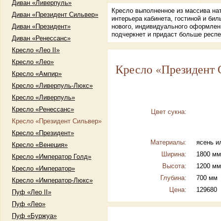
Диван «Ливерпуль»
Кресло выполненное из массива нат
Диван «Президент Сильвер»
интерьера кабинета, гостиной и би
Диван «Президент»
нового, индивидуального оформлен
подчеркнет и придаст больше респе
Диван «Ренессанс»
Кресло «Лео II»
Кресло «Лео»
Кресло «Президент 
Кресло «Ампир»
Кресло «Ливерпуль-Люкс»
Кресло «Ливерпуль»
Кресло «Ренессанс»
Цвет сукна:
Кресло «Президент Сильвер»
Кресло «Президент»
Материалы:
ясень и
Кресло «Венеция»
Ширина:
1800 мм
Кресло «Император Голд»
Высота:
1200 мм
Кресло «Император»
Глубина:
700 мм
Кресло «Император-Люкс»
Цена:
129680
Пуф «Лео II»
Пуф «Лео»
Пуф «Буржуа»