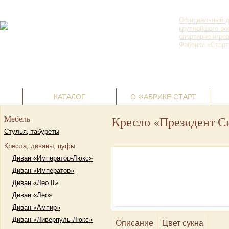
Официальный д
крупнейшего ро
спортивно-игро
Фабрики «Старт
г. Пермь, ул.
Ленина, д. 69
Корзина пустая
+7(342) 236-
07-24
КАТАЛОГ
О ФАБРИКЕ СТАРТ
Мебель
Кресло «Президент С
Стулья, табуреты
Кресла, диваны, пуфы
Диван «Император-Люкс»
Диван «Император»
Диван «Лео II»
Диван «Лео»
Диван «Ампир»
Диван «Ливерпуль-Люкс»
Описание
Цвет сукна