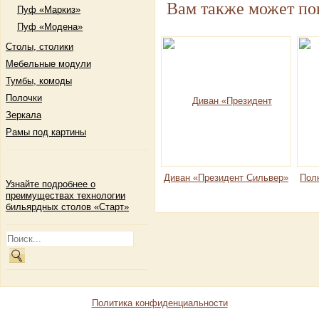
Вам также может по
Пуф «Маркиз»
Пуф «Модена»
Столы, столики
Мебельные модули
Тумбы, комоды
Полочки
Зеркала
Рамы под картины
Диван «Президент Сильвер»
Пол
Узнайте подробнее о
преимуществах технологии
бильярдных столов «Старт»
Политика конфиденциальности