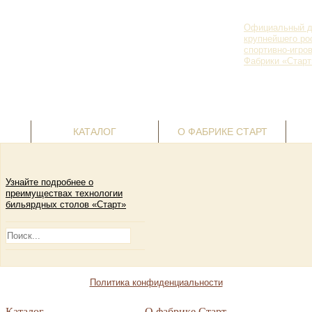
Официальный д
крупнейшего ро
спортивно-игро
Фабрики «Старт
г. Пермь, ул.
Ленина, д. 69
Корзина пустая
+7(342) 236-
07-24
КАТАЛОГ
О ФАБРИКЕ СТАРТ
Узнайте подробнее о
преимуществах технологии
бильярдных столов «Старт»
Политика конфиденциальности
Каталог
О фабрике Старт