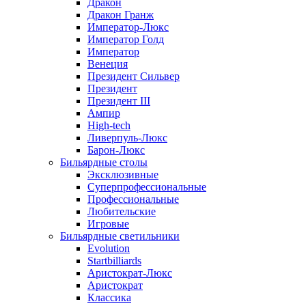
Дракон
Дракон Гранж
Император-Люкс
Император Голд
Император
Венеция
Президент Сильвер
Президент
Президент III
Ампир
High-tech
Ливерпуль-Люкс
Барон-Люкс
Бильярдные столы
Эксклюзивные
Суперпрофессиональные
Профессиональные
Любительские
Игровые
Бильярдные светильники
Evolution
Startbilliards
Аристократ-Люкс
Аристократ
Классика