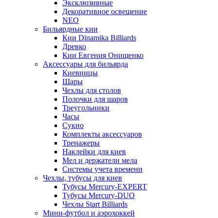
Эксклюзивные
Декоративное освещение
NEO
Бильярдные кии
Кии Dinamika Billiards
Древко
Кии Евгения Онищенко
Аксессуары для бильярда
Киевницы
Шары
Чехлы для столов
Полочки для шаров
Треугольники
Часы
Сукно
Комплекты аксессуаров
Тренажеры
Наклейки для киев
Мел и держатели мела
Системы учета времени
Чехлы, тубусы для киев
Тубусы Mercury-EXPERT
Тубусы Mercury-DUO
Чехлы Start Billiards
Мини-футбол и аэрохоккей