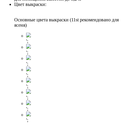
Цвет выкраски:
Основные цвета выкраски (11st рекомендовано для
ясеня)
';
';
';
';
';
';
';
';