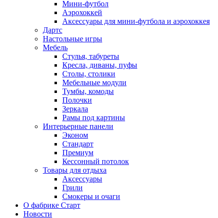
Мини-футбол
Аэрохоккей
Аксессуары для мини-футбола и аэрохоккея
Дартс
Настольные игры
Мебель
Стулья, табуреты
Кресла, диваны, пуфы
Столы, столики
Мебельные модули
Тумбы, комоды
Полочки
Зеркала
Рамы под картины
Интерьерные панели
Эконом
Стандарт
Премиум
Кессонный потолок
Товары для отдыха
Аксессуары
Грили
Смокеры и очаги
О фабрике Старт
Новости