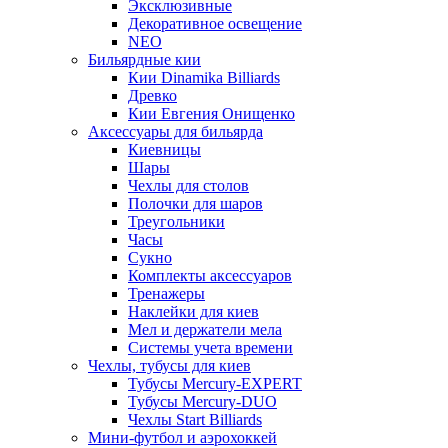
Эксклюзивные
Декоративное освещение
NEO
Бильярдные кии
Кии Dinamika Billiards
Древко
Кии Евгения Онищенко
Аксессуары для бильярда
Киевницы
Шары
Чехлы для столов
Полочки для шаров
Треугольники
Часы
Сукно
Комплекты аксессуаров
Тренажеры
Наклейки для киев
Мел и держатели мела
Системы учета времени
Чехлы, тубусы для киев
Тубусы Mercury-EXPERT
Тубусы Mercury-DUO
Чехлы Start Billiards
Мини-футбол и аэрохоккей