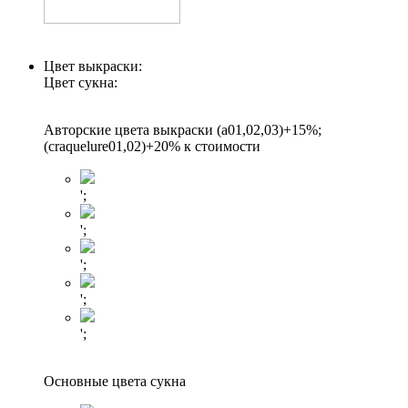
Цвет выкраски:
Цвет сукна:
Авторские цвета выкраски (а01,02,03)+15%;
(craquelure01,02)+20% к стоимости
';
';
';
';
';
Основные цвета сукна