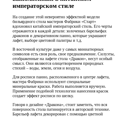
императорском стиле
На создание этой невероятно эффектной модели
бильярдного стола мастеров Фабрики «Старт»
вдохновил китайский императорский стиль. Его черты
отражаются в каждой детали: золоченых барельефах
драконов и декоративном панно, которые украшают
лафет, выборе цветовой палитры и т.д.
В восточной культуре даже у самых миниатюрных
символов есть своя роль, свое предназначение. Силуэты,
отображенные на лафете стола «Дракон», несут особый
смысл. Они являются олицетворением природных
стихий – воды, земли, огня и воздуха.
Для росписи панно, расположенного в центре лафета,
мастера Фабрики используют специальные
минеральные краски. Работа выполняется вручную.
Применение подобной технологии нанесения красок
создает эффект росписи по шелку.
Говоря о дизайне «Дракона», стоит заметить, что вся
поверхность стола патинируется в авторской технике.
Барельеф лафета декорирован с помощью цветной