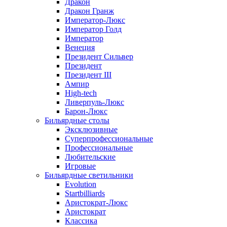
Дракон
Дракон Гранж
Император-Люкс
Император Голд
Император
Венеция
Президент Сильвер
Президент
Президент III
Ампир
High-tech
Ливерпуль-Люкс
Барон-Люкс
Бильярдные столы
Эксклюзивные
Суперпрофессиональные
Профессиональные
Любительские
Игровые
Бильярдные светильники
Evolution
Startbilliards
Аристократ-Люкс
Аристократ
Классика