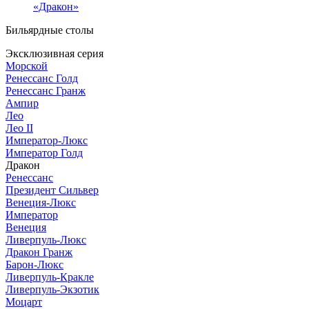
«Дракон»
Бильярдные столы
Эксклюзивная серия
Морской
Ренессанс Голд
Ренессанс Гранж
Ампир
Лео
Лео II
Император-Люкс
Император Голд
Дракон
Ренессанс
Президент Сильвер
Венеция-Люкс
Император
Венеция
Ливерпуль-Люкс
Дракон Гранж
Барон-Люкс
Ливерпуль-Кракле
Ливерпуль-Экзотик
Моцарт