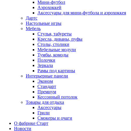
Мини-футбол
Аэрохоккей
Аксессуары для мини-футбола и аэрохоккея
Дартс
Настольные игры
Мебель
Стулья, табуреты
Кресла, диваны, пуфы
Столы, столики
Мебельные модули
Тумбы, комоды
Полочки
Зеркала
Рамы под картины
Интерьерные панели
Эконом
Стандарт
Премиум
Кессонный потолок
Товары для отдыха
Аксессуары
Грили
Смокеры и очаги
О фабрике Старт
Новости