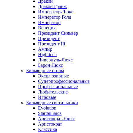
Дракон
Дракон Гранж
Император-Люкс
Император Голд
Император
Венеция
Президент Сильвер
Президент
Президент III
Ампир
High-tech
Ливерпуль-Люкс
Барон-Люкс
Бильярдные столы
Эксклюзивные
Суперпрофессиональные
Профессиональные
Любительские
Игровые
Бильярдные светильники
Evolution
Startbilliards
Аристократ-Люкс
Аристократ
Классика