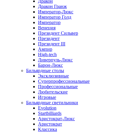
Дракон
Дракон Гранж
Император-Люкс
Император Голд
Император
Венеция
Президент Сильвер
Президент
Президент III
Ампир
High-tech
Ливерпуль-Люкс
Барон-Люкс
Бильярдные столы
Эксклюзивные
Суперпрофессиональные
Профессиональные
Любительские
Игровые
Бильярдные светильники
Evolution
Startbilliards
Аристократ-Люкс
Аристократ
Классика