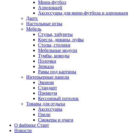
Мини-футбол
Аэрохоккей
Аксессуары для мини-футбола и аэрохоккея
Дартс
Настольные игры
Мебель
Стулья, табуреты
Кресла, диваны, пуфы
Столы, столики
Мебельные модули
Тумбы, комоды
Полочки
Зеркала
Рамы под картины
Интерьерные панели
Эконом
Стандарт
Премиум
Кессонный потолок
Товары для отдыха
Аксессуары
Грили
Смокеры и очаги
О фабрике Старт
Новости