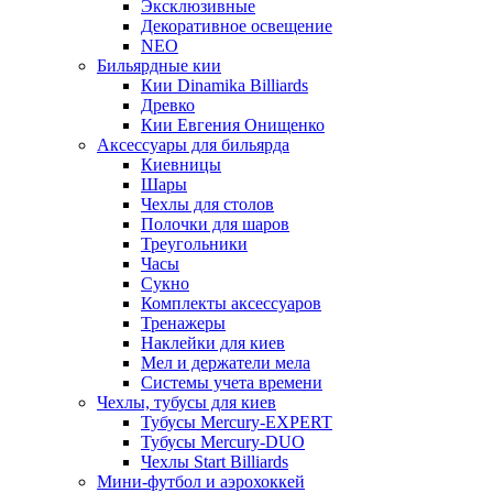
Эксклюзивные
Декоративное освещение
NEO
Бильярдные кии
Кии Dinamika Billiards
Древко
Кии Евгения Онищенко
Аксессуары для бильярда
Киевницы
Шары
Чехлы для столов
Полочки для шаров
Треугольники
Часы
Сукно
Комплекты аксессуаров
Тренажеры
Наклейки для киев
Мел и держатели мела
Системы учета времени
Чехлы, тубусы для киев
Тубусы Mercury-EXPERT
Тубусы Mercury-DUO
Чехлы Start Billiards
Мини-футбол и аэрохоккей