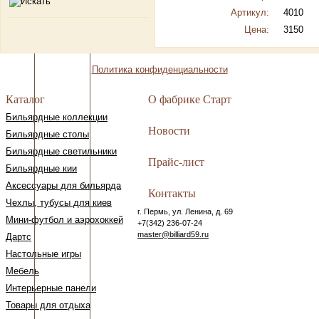
Артикул:
4010
Цена:
3150
Политика конфиденциальности
Каталог
О фабрике Старт
Бильярдные коллекции
Новости
Бильярдные столы
Бильярдные светильники
Прайс-лист
Бильярдные кии
Аксессуары для бильярда
Контакты
Чехлы, тубусы для киев
г. Пермь, ул. Ленина, д. 69
Мини-футбол и аэрохоккей
+7(342) 236-07-24
master@billiard59.ru
Дартс
Настольные игры
Мебель
Интерьерные панели
Товары для отдыха