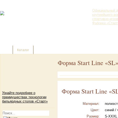
Официальный д
крупнейшего ро
спортивно-игро
Фабрики «Старт
г. Пермь, ул.
Ленина, д. 69
Корзина пустая
+7(342) 236-
07-24
Каталог
Форма Start Line «SL
Форма Start Line «S
Узнайте подробнее о
преимуществах технологии
бильярдных столов «Старт»
Материал:
полиэст
Цвет:
синий /
Размер:
S-XXXL