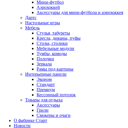
Мини-футбол
Аэрохоккей
Аксессуары для мини-футбола и аэрохоккея
Дартс
Настольные игры
Мебель
Стулья, табуреты
Кресла, диваны, пуфы
Столы, столики
Мебельные модули
Тумбы, комоды
Полочки
Зеркала
Рамы под картины
Интерьерные панели
Эконом
Стандарт
Премиум
Кессонный потолок
Товары для отдыха
Аксессуары
Грили
Смокеры и очаги
О фабрике Старт
Новости