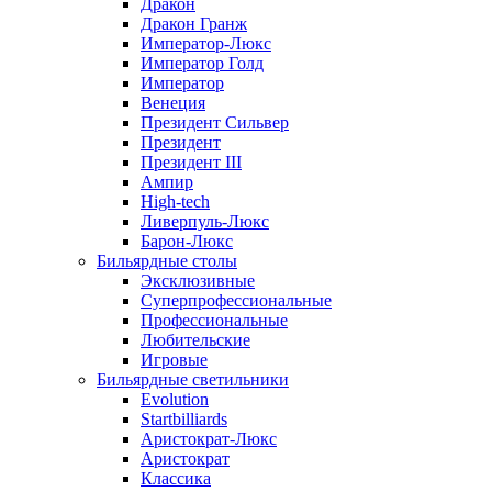
Дракон
Дракон Гранж
Император-Люкс
Император Голд
Император
Венеция
Президент Сильвер
Президент
Президент III
Ампир
High-tech
Ливерпуль-Люкс
Барон-Люкс
Бильярдные столы
Эксклюзивные
Суперпрофессиональные
Профессиональные
Любительские
Игровые
Бильярдные светильники
Evolution
Startbilliards
Аристократ-Люкс
Аристократ
Классика