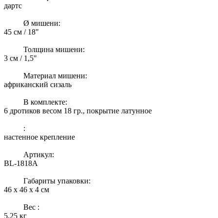
дартс
Ø мишени:
45 см / 18"
Толщина мишени:
3 см / 1,5"
Материал мишени:
африканский сизаль
В комплекте:
6 дротиков весом 18 гр., покрытие латунное
:
настенное крепление
Артикул:
BL-1818A
Габариты упаковки:
46 x 46 x 4 см
Вес :
5,25 кг