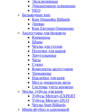
Эксклюзивные
Декоративное освещение
NEO
Бильярдные кии
Кии Dinamika Billiards
Древко
Кии Евгения Онищенко
Аксессуары для бильярда
Киевницы
Шары
Чехлы для столов
Полочки для шаров
Треугольники
Часы
Сукно
Комплекты аксессуаров
Тренажеры
Наклейки для киев
Мел и держатели мела
Системы учета времени
Чехлы, тубусы для киев
Тубусы Mercury-EXPERT
Тубусы Mercury-DUO
Чехлы Start Billiards
Мини-футбол и аэрохоккей